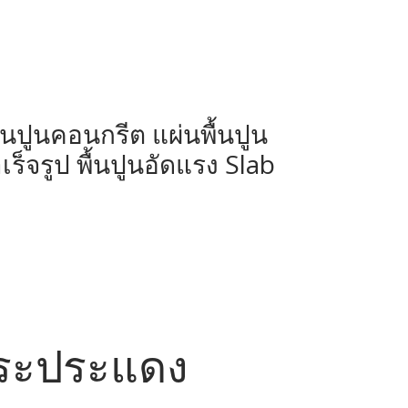
ผ่นปูนคอนกรีต แผ่นพื้นปูน
ร็จรูป พื้นปูนอัดแรง Slab
 พระประแดง