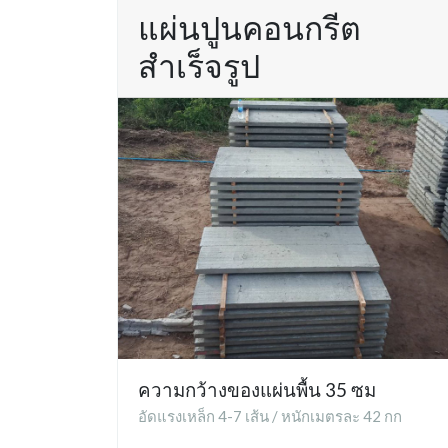
แผ่นปูนคอนกรีต
สำเร็จรูป
ความกว้างของแผ่นพื้น 35 ซม
อัดแรงเหล็ก 4-7 เส้น / หนักเมตรละ 42 กก