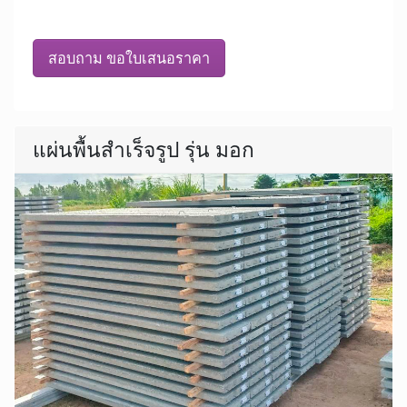
สอบถาม ขอใบเสนอราคา
แผ่นพื้นสำเร็จรูป รุ่น มอก