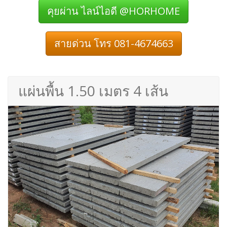
คุยผ่าน ไลน์ไอดี @HORHOME
สายด่วน โทร 081-4674663
แผ่นพื้น 1.50 เมตร 4 เส้น