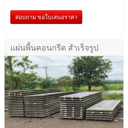
สอบถาม ขอใบเสนอราคา
แผ่นพื้นคอนกรีต สำเร็จรูป