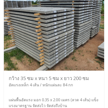
กว้าง 35 ซม x หนา 5 ซม x ยาว 200 ซม
อัดแรงเหล็ก 4 เส้น / หนักแผ่นละ 84 กก
แผ่นพื้นอัดแรง มอก 0.35 x 2.00 เมตร (ลวด 4 เส้น) แข็ง
แรงมาตรฐาน จัดส่งไว จัดส่งถึงบ้าน