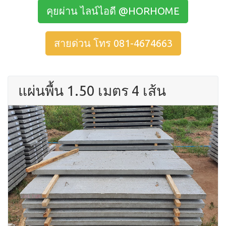
คุยผ่าน ไลน์ไอดี @HORHOME
สายด่วน โทร 081-4674663
แผ่นพื้น 1.50 เมตร 4 เส้น