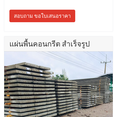
สอบถาม ขอใบเสนอราคา
แผ่นพื้นคอนกรีต สำเร็จรูป