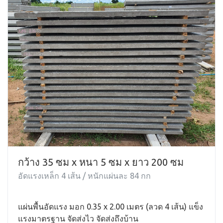
กว้าง 35 ซม x หนา 5 ซม x ยาว 200 ซม
อัดแรงเหล็ก 4 เส้น / หนักแผ่นละ 84 กก
แผ่นพื้นอัดแรง มอก 0.35 x 2.00 เมตร (ลวด 4 เส้น) แข็ง
แรงมาตรฐาน จัดส่งไว จัดส่งถึงบ้าน