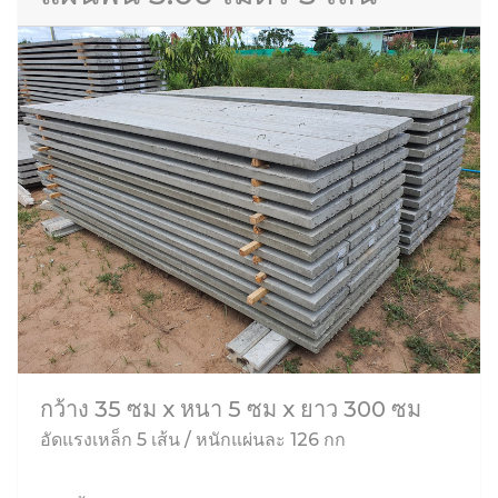
กว้าง 35 ซม x หนา 5 ซม x ยาว 300 ซม
อัดแรงเหล็ก 5 เส้น / หนักแผ่นละ 126 กก