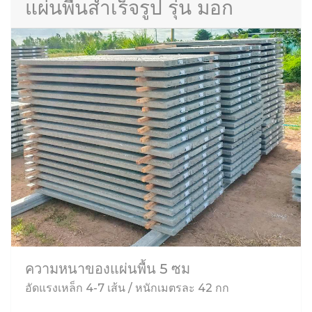
แผ่นพื้นสำเร็จรูป รุ่น มอก
ความหนาของแผ่นพื้น 5 ซม
อัดแรงเหล็ก 4-7 เส้น / หนักเมตรละ 42 กก