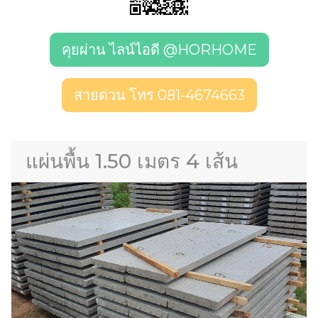
คุยผ่าน ไลน์ไอดี @HORHOME
สายด่วน โทร 081-4674663
แผ่นพื้น 1.50 เมตร 4 เส้น