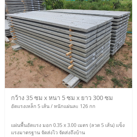
กว้าง 35 ซม x หนา 5 ซม x ยาว 300 ซม
อัดแรงเหล็ก 5 เส้น / หนักแผ่นละ 126 กก
แผ่นพื้นอัดแรง มอก 0.35 x 3.00 เมตร (ลวด 5 เส้น) แข็ง
แรงมาตรฐาน จัดส่งไว จัดส่งถึงบ้าน