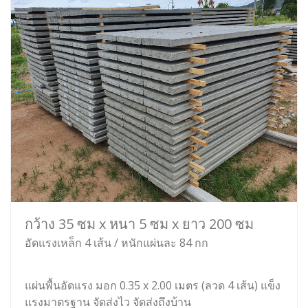
กว้าง 35 ซม x หนา 5 ซม x ยาว 200 ซม
อัดแรงเหล็ก 4 เส้น / หนักแผ่นละ 84 กก
แผ่นพื้นอัดแรง มอก 0.35 x 2.00 เมตร (ลวด 4 เส้น) แข็ง
แรงมาตรฐาน จัดส่งไว จัดส่งถึงบ้าน