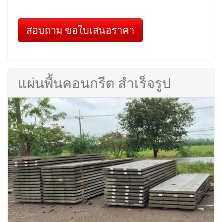
สอบถาม ขอใบเสนอราคา
แผ่นพื้นคอนกรีต สำเร็จรูป