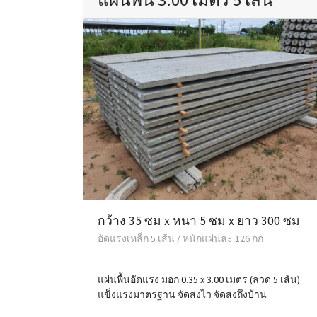
กว้าง 35 ซม x หนา 5 ซม x ยาว 300 ซม
อัดแรงเหล็ก 5 เส้น / หนักแผ่นละ 126 กก
แผ่นพื้นอัดแรง มอก 0.35 x 3.00 เมตร (ลวด 5 เส้น)
แข็งแรงมาตรฐาน จัดส่งไว จัดส่งถึงบ้าน