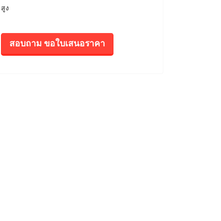
สูง
สอบถาม ขอใบเสนอราคา