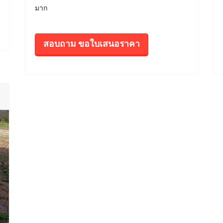
มาก
สอบถาม ขอใบเสนอราคา