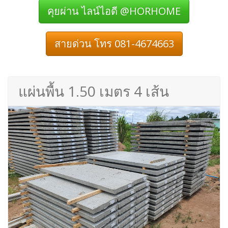
คุยผ่าน ไลน์ไอดี @HORHOME
สายด่วน โทร 081-4674663
แผ่นพื้น 1.50 เมตร 4 เส้น