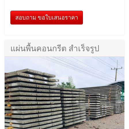
สอบถาม ขอใบเสนอราคา
แผ่นพื้นคอนกรีต สำเร็จรูป