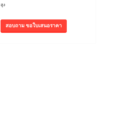
สูง
สอบถาม ขอใบเสนอราคา