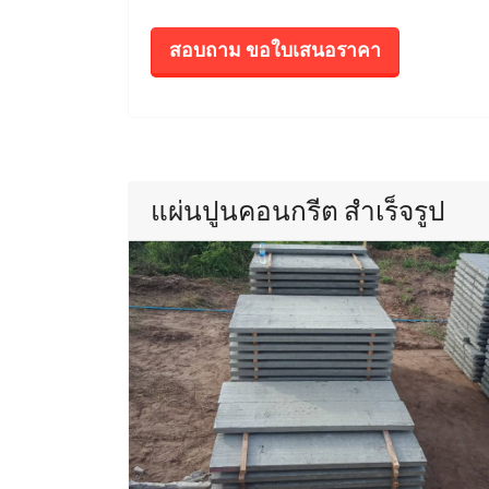
สอบถาม ขอใบเสนอราคา
แผ่นปูนคอนกรีต สำเร็จรูป