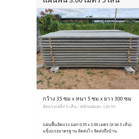
กว้าง 35 ซม x หนา 5 ซม x ยาว 300 ซม
อัดแรงเหล็ก 5 เส้น / หนักแผ่นละ 126 กก
แผ่นพื้นอัดแรง มอก 0.35 x 3.00 เมตร (ลวด 5 เส้น)
แข็งแรงมาตรฐาน จัดส่งไว จัดส่งถึงบ้าน