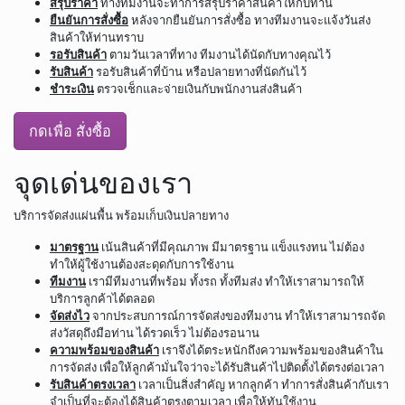
สรุปราคา
ทางทีมงานจะทำการสรุปราคาสินค้าให้กับท่าน
ยืนยันการสั่งซื้อ
หลังจากยืนยันการสั่งซื้อ ทางทีมงานจะแจ้งวันส่ง
สินค้าให้ท่านทราบ
รอรับสินค้า
ตามวันเวลาที่ทาง ทีมงานได้นัดกับทางคุณไว้
รับสินค้า
รอรับสินค้าที่บ้าน หรือปลายทางที่นัดกันไว้
ชำระเงิน
ตรวจเช็กและจ่ายเงินกับพนักงานส่งสินค้า
กดเพื่อ สั่งซื้อ
จุดเด่นของเรา
บริการจัดส่งแผ่นพื้น พร้อมเก็บเงินปลายทาง
มาตรฐาน
เน้นสินค้าที่มีคุณภาพ มีมาตรฐาน แข็งแรงทน ไม่ต้อง
ทำให้ผู้ใช้งานต้องสะดุดกับการใช้งาน
ทีมงาน
เรามีทีมงานที่พร้อม ทั้งรถ ทั้งทีมส่ง ทำให้เราสามารถให้
บริการลูกค้าได้ตลอด
จัดส่งไว
จากประสบการณ์การจัดส่งของทีมงาน ทำให้เราสามารถจัด
ส่งวัสดุถึงมือท่าน ได้รวดเร็ว ไม่ต้องรอนาน
ความพร้อมของสินค้า
เราจึงได้ตระหนักถึงความพร้อมของสินค้าใน
การจัดส่ง เพื่อให้ลูกค้ามั่นใจว่าจะได้รับสินค้าไปติดตั้งได้ตรงต่อเวลา
รับสินค้าตรงเวลา
เวลาเป็นสิ่งสำคัญ หากลูกค้า ทำการสั่งสินค้ากับเรา
จำเป็นที่จะต้องได้สินค้าตรงตามเวลา เพื่อให้ทันใช้งาน