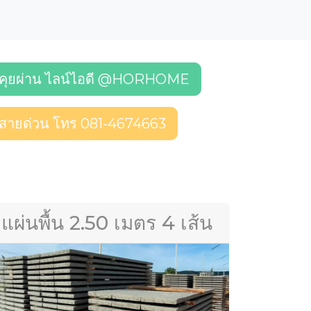
คุยผ่าน ไลน์ไอดี @HORHOME
สายด่วน โทร 081-4674663
แผ่นพื้น 2.50 เมตร 4 เส้น