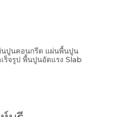
แผ่นปูนคอนกรีต แผ่นพื้นปูน
เร็จรูป พื้นปูนอัดแรง Slab