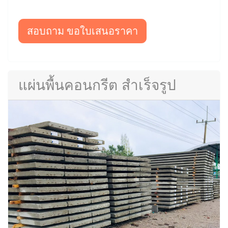
สอบถาม ขอใบเสนอราคา
แผ่นพื้นคอนกรีต สำเร็จรูป