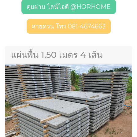
คุยผ่าน ไลน์ไอดี @HORHOME
สายด่วน โทร 081-4674663
แผ่นพื้น 1.50 เมตร 4 เส้น