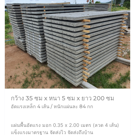
กว้าง 35 ซม x หนา 5 ซม x ยาว 200 ซม
อัดแรงเหล็ก 4 เส้น / หนักแผ่นละ 84 กก
แผ่นพื้นอัดแรง มอก 0.35 x 2.00 เมตร (ลวด 4 เส้น)
แข็งแรงมาตรฐาน จัดส่งไว จัดส่งถึงบ้าน