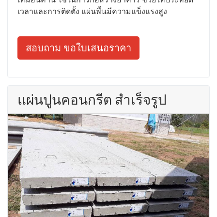
เวลาและการติดตั้ง แผ่นพื้นมีความแข็งแรงสูง
สอบถาม ขอใบเสนอราคา
แผ่นปูนคอนกรีต สำเร็จรูป