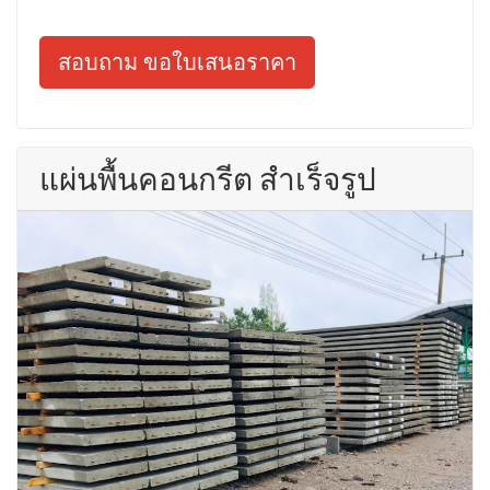
สอบถาม ขอใบเสนอราคา
แผ่นพื้นคอนกรีต สำเร็จรูป