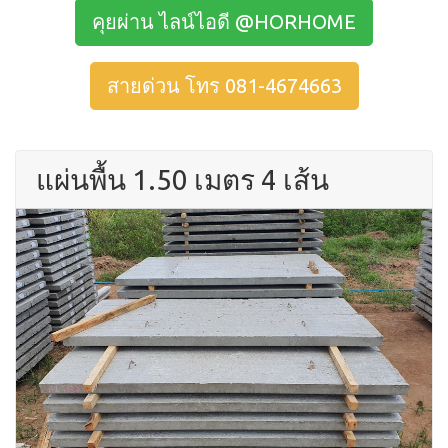
คุยผ่าน ไลน์ไอดี @HORHOME
สายด่วน โทร 081-4674663
แผ่นพื้น 1.50 เมตร 4 เส้น