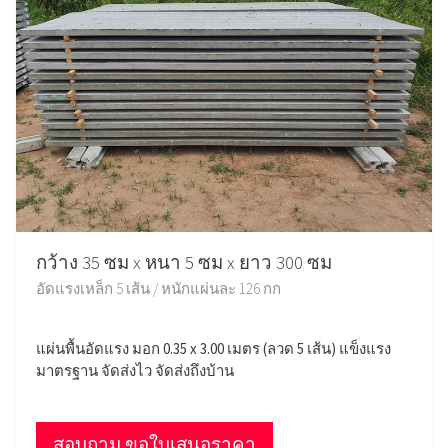
กว้าง 35 ซม x หนา 5 ซม x ยาว 300 ซม
อัดแรงเหล็ก 5 เส้น / หนักแผ่นละ 126 กก
แผ่นพื้นอัดแรง มอก 0.35 x 3.00 เมตร (ลวด 5 เส้น) แข็งแรง
มาตรฐาน จัดส่งไว จัดส่งถึงบ้าน
สอบถาม ขอใบเสนอราคา