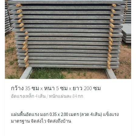
กว้าง 35 ซม x หนา 5 ซม x ยาว 200 ซม
อัดแรงเหล็ก 4 เส้น / หนักแผ่นละ 84 กก
แผ่นพื้นอัดแรง มอก 0.35 x 2.00 เมตร (ลวด 4 เส้น) แข็งแรง
มาตรฐาน จัดส่งไว จัดส่งถึงบ้าน