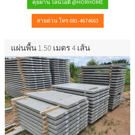
คุยผ่าน ไลน์ไอดี @HORHOME
สายด่วน โทร 081-4674663
แผ่นพื้น 1.50 เมตร 4 เส้น