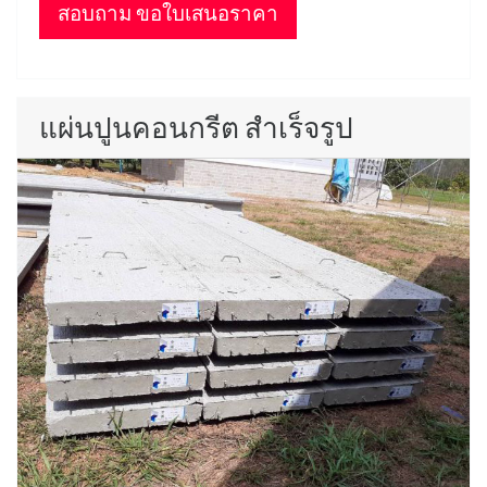
สอบถาม ขอใบเสนอราคา
แผ่นปูนคอนกรีต สำเร็จรูป