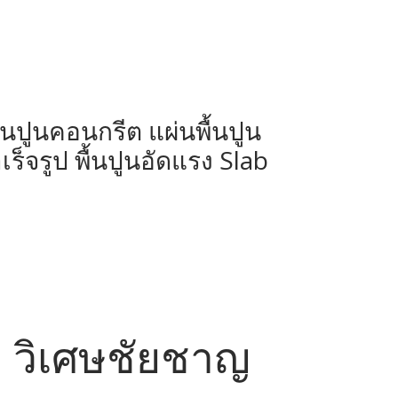
ผ่นปูนคอนกรีต แผ่นพื้นปูน
ร็จรูป พื้นปูนอัดแรง Slab
นา วิเศษชัยชาญ