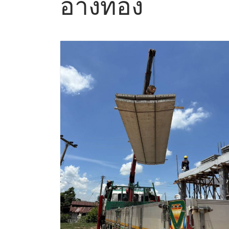
อ่างทอง