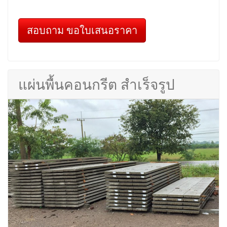
สอบถาม ขอใบเสนอราคา
แผ่นพื้นคอนกรีต สำเร็จรูป