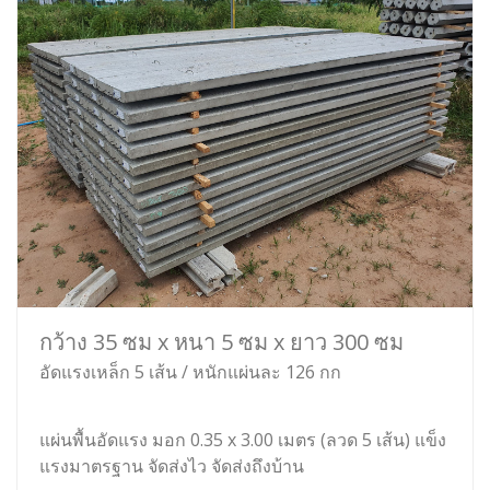
กว้าง 35 ซม x หนา 5 ซม x ยาว 300 ซม
อัดแรงเหล็ก 5 เส้น / หนักแผ่นละ 126 กก
แผ่นพื้นอัดแรง มอก 0.35 x 3.00 เมตร (ลวด 5 เส้น) แข็ง
แรงมาตรฐาน จัดส่งไว จัดส่งถึงบ้าน