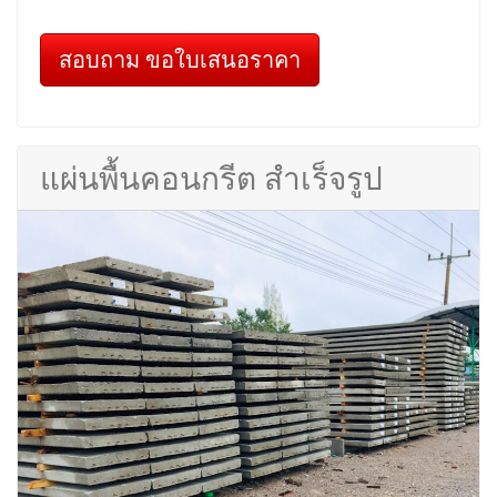
สอบถาม ขอใบเสนอราคา
แผ่นพื้นคอนกรีต สำเร็จรูป