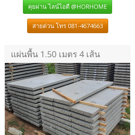
คุยผ่าน ไลน์ไอดี @HORHOME
สายด่วน โทร 081-4674663
แผ่นพื้น 1.50 เมตร 4 เส้น