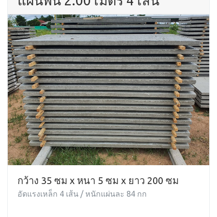
แผ่นพื้น 2.00 เมตร 4 เส้น
กว้าง 35 ซม x หนา 5 ซม x ยาว 200 ซม
อัดแรงเหล็ก 4 เส้น / หนักแผ่นละ 84 กก