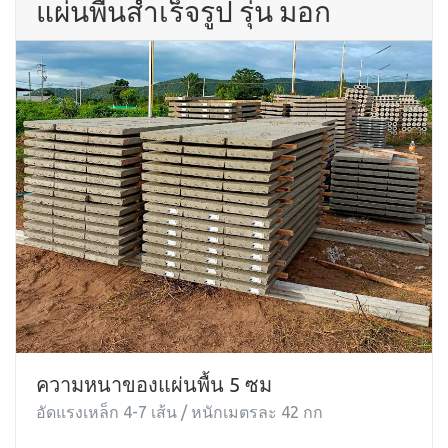
แผ่นพื้นสำเร็จรูป รุ่น มอก
ความหนาของแผ่นพื้น 5 ซม
อัดแรงเหล็ก 4-7 เส้น / หนักเมตรละ 42 กก