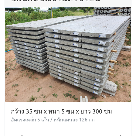
กว้าง 35 ซม x หนา 5 ซม x ยาว 300 ซม
อัดแรงเหล็ก 5 เส้น / หนักแผ่นละ 126 กก