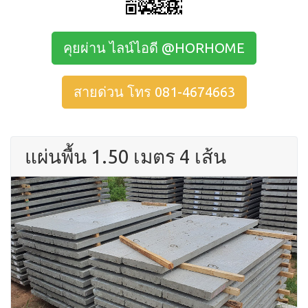
คุยผ่าน ไลน์ไอดี @HORHOME
สายด่วน โทร 081-4674663
แผ่นพื้น 1.50 เมตร 4 เส้น