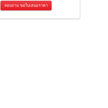
สอบถาม ขอใบเสนอราคา