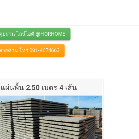
คุยผ่าน ไลน์ไอดี @HORHOME
สายด่วน โทร 081-4674663
แผ่นพื้น 2.50 เมตร 4 เส้น