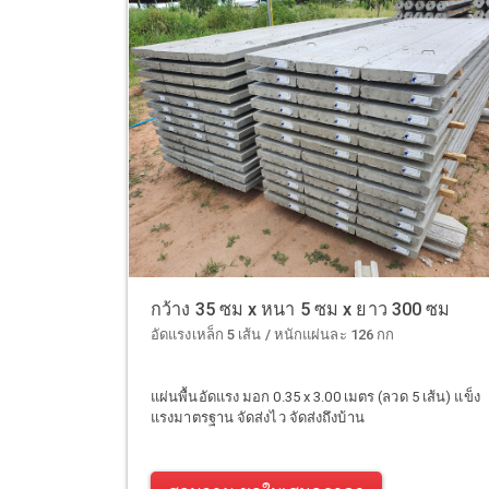
กว้าง 35 ซม x หนา 5 ซม x ยาว 300 ซม
อัดแรงเหล็ก 5 เส้น / หนักแผ่นละ 126 กก
แผ่นพื้นอัดแรง มอก 0.35 x 3.00 เมตร (ลวด 5 เส้น) แข็ง
แรงมาตรฐาน จัดส่งไว จัดส่งถึงบ้าน