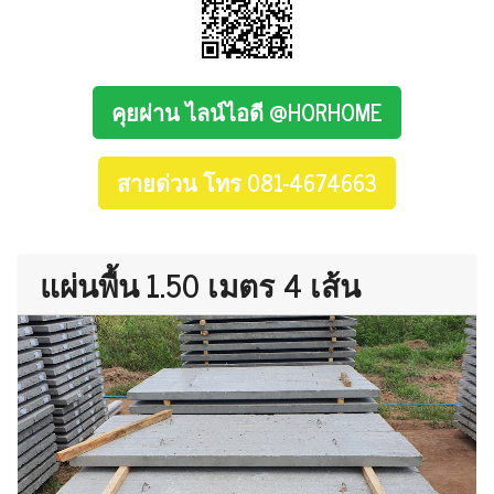
คุยผ่าน ไลน์ไอดี @HORHOME
สายด่วน โทร 081-4674663
แผ่นพื้น 1.50 เมตร 4 เส้น