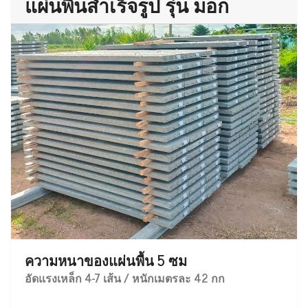
แผ่นพื้นสำเร็จรูป รุ่น มอก
ความหนาของแผ่นพื้น 5 ซม
อัดแรงเหล็ก 4-7 เส้น / หนักเมตรละ 42 กก