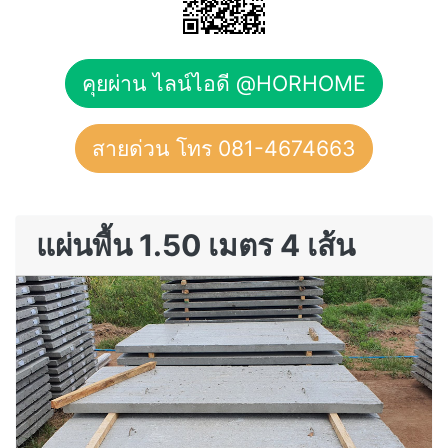
คุยผ่าน ไลน์ไอดี @HORHOME
สายด่วน โทร 081-4674663
แผ่นพื้น 1.50 เมตร 4 เส้น