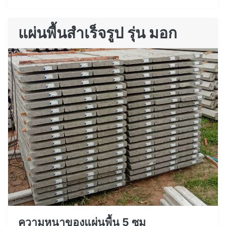
แผ่นพื้นสำเร็จรูป รุ่น มอก
ความหนาของแผ่นพื้น 5 ซม