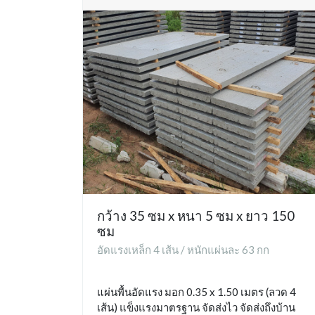
กว้าง 35 ซม x หนา 5 ซม x ยาว 150
ซม
อัดแรงเหล็ก 4 เส้น / หนักแผ่นละ 63 กก
แผ่นพื้นอัดแรง มอก 0.35 x 1.50 เมตร (ลวด 4
เส้น) แข็งแรงมาตรฐาน จัดส่งไว จัดส่งถึงบ้าน