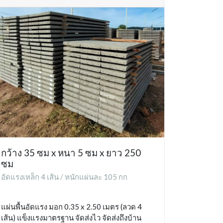
กว้าง 35 ซม x หนา 5 ซม x ยาว 250
ซม
อัดแรงเหล็ก 4 เส้น / หนักแผ่นละ 105 กก
แผ่นพื้นอัดแรง มอก 0.35 x 2.50 เมตร (ลวด 4
เส้น) แข็งแรงมาตรฐาน จัดส่งไว จัดส่งถึงบ้าน