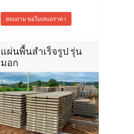
สอบถาม ขอใบเสนอราคา
แผ่นพื้นสำเร็จรูป รุ่น
มอก