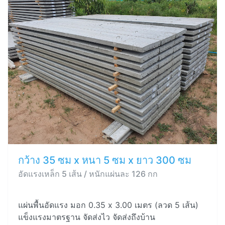
กว้าง 35 ซม x หนา 5 ซม x ยาว 300 ซม
อัดแรงเหล็ก 5 เส้น / หนักแผ่นละ 126 กก
แผ่นพื้นอัดแรง มอก 0.35 x 3.00 เมตร (ลวด 5 เส้น)
แข็งแรงมาตรฐาน จัดส่งไว จัดส่งถึงบ้าน