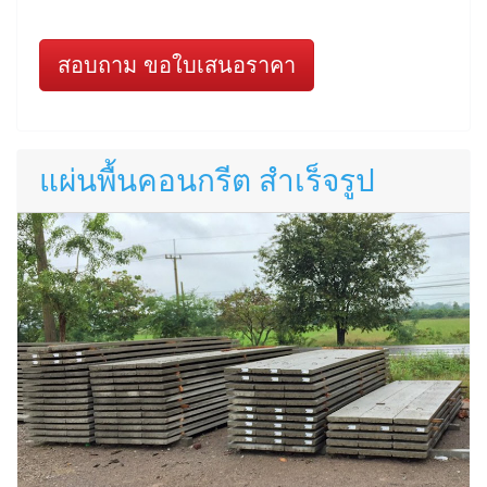
สอบถาม ขอใบเสนอราคา
แผ่นพื้นคอนกรีต สำเร็จรูป