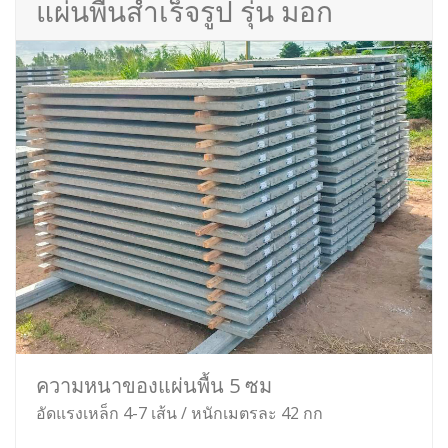
แผ่นพื้นสำเร็จรูป รุ่น มอก
ความหนาของแผ่นพื้น 5 ซม
อัดแรงเหล็ก 4-7 เส้น / หนักเมตรละ 42 กก