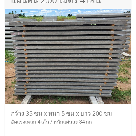
แผ่นพื้น 2.00 เมตร 4 เส้น
กว้าง 35 ซม x หนา 5 ซม x ยาว 200 ซม
อัดแรงเหล็ก 4 เส้น / หนักแผ่นละ 84 กก