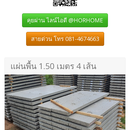
คุยผ่าน ไลน์ไอดี @HORHOME
สายด่วน โทร 081-4674663
แผ่นพื้น 1.50 เมตร 4 เส้น