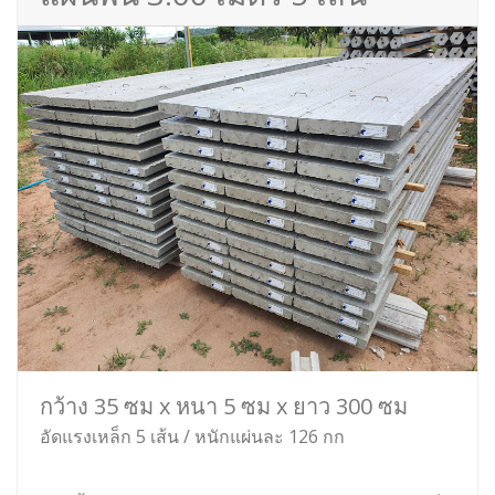
กว้าง 35 ซม x หนา 5 ซม x ยาว 300 ซม
อัดแรงเหล็ก 5 เส้น / หนักแผ่นละ 126 กก