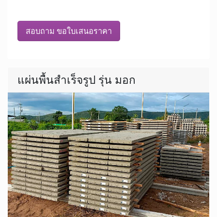
สอบถาม ขอใบเสนอราคา
แผ่นพื้นสำเร็จรูป รุ่น มอก