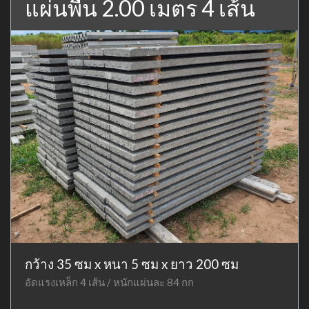
แผ่นพื้น 2.00 เมตร 4 เส้น
กว้าง 35 ซม x หนา 5 ซม x ยาว 200 ซม
อัดแรงเหล็ก 4 เส้น / หนักแผ่นละ 84 กก