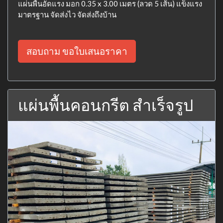
แผ่นพื้นอัดแรง มอก 0.35 x 3.00 เมตร (ลวด 5 เส้น) แข็งแรง
มาตรฐาน จัดส่งไว จัดส่งถึงบ้าน
สอบถาม ขอใบเสนอราคา
แผ่นพื้นคอนกรีต สำเร็จรูป