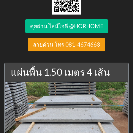
คุยผ่าน ไลน์ไอดี @HORHOME
สายด่วน โทร 081-4674663
แผ่นพื้น 1.50 เมตร 4 เส้น