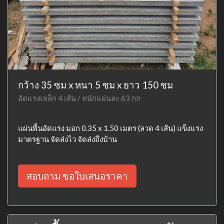
กว้าง 35 ซม x หนา 5 ซม x ยาว 150 ซม
อัดแรงเหล็ก 4 เส้น / หนักแผ่นละ 63 กก
แผ่นพื้นอัดแรง มอก 0.35 x 1.50 เมตร (ลวด 4 เส้น) แข็งแรง
มาตรฐาน จัดส่งไว จัดส่งถึงบ้าน
สอบถาม ขอใบเสนอราคา