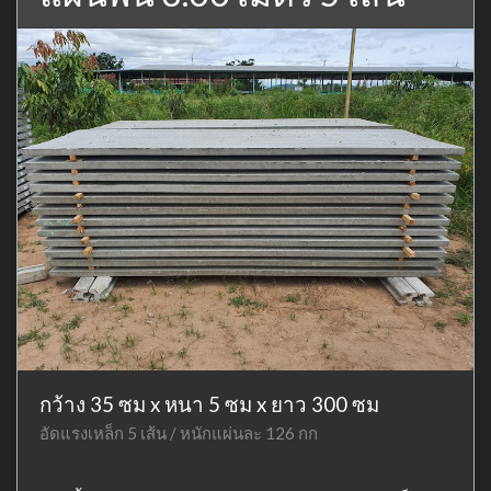
กว้าง 35 ซม x หนา 5 ซม x ยาว 300 ซม
อัดแรงเหล็ก 5 เส้น / หนักแผ่นละ 126 กก