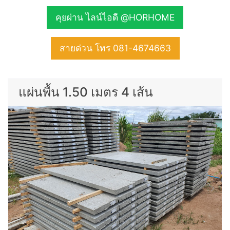
คุยผ่าน ไลน์ไอดี @HORHOME
สายด่วน โทร 081-4674663
แผ่นพื้น 1.50 เมตร 4 เส้น