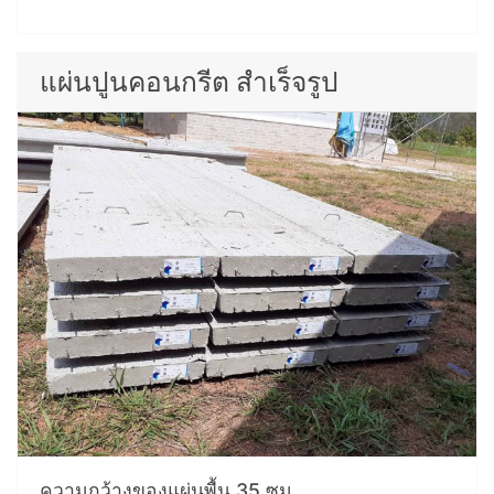
แผ่นปูนคอนกรีต สำเร็จรูป
ความกว้างของแผ่นพื้น 35 ซม