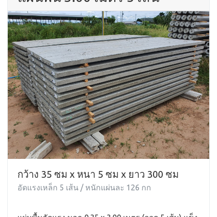
กว้าง 35 ซม x หนา 5 ซม x ยาว 300 ซม
อัดแรงเหล็ก 5 เส้น / หนักแผ่นละ 126 กก