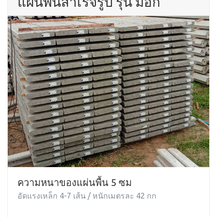
แผ่นพื้นสำเร็จรูป รุ่น มอก
ความหนาของแผ่นพื้น 5 ซม
อัดแรงเหล็ก 4-7 เส้น / หนักเมตรละ 42 กก