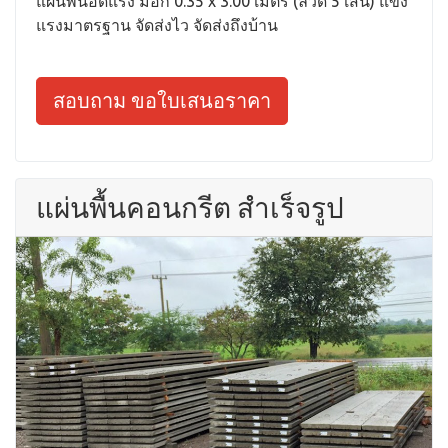
แผ่นพื้นอัดแรง มอก 0.35 x 3.00 เมตร (ลวด 5 เส้น) แข็ง
แรงมาตรฐาน จัดส่งไว จัดส่งถึงบ้าน
สอบถาม ขอใบเสนอราคา
แผ่นพื้นคอนกรีต สำเร็จรูป