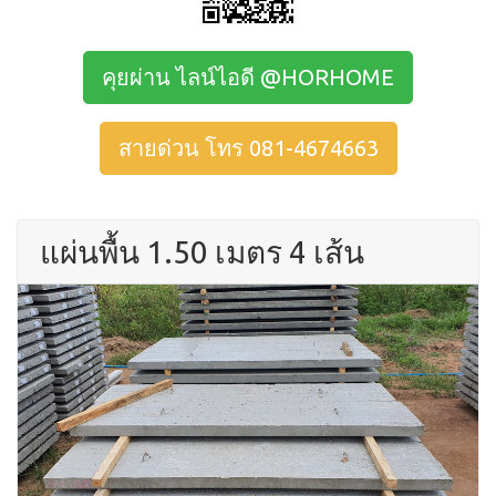
คุยผ่าน ไลน์ไอดี @HORHOME
สายด่วน โทร 081-4674663
แผ่นพื้น 1.50 เมตร 4 เส้น