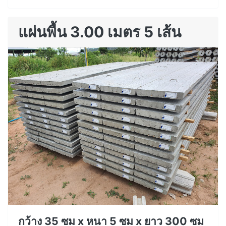
แผ่นพื้น 3.00 เมตร 5 เส้น
กว้าง 35 ซม x หนา 5 ซม x ยาว 300 ซม