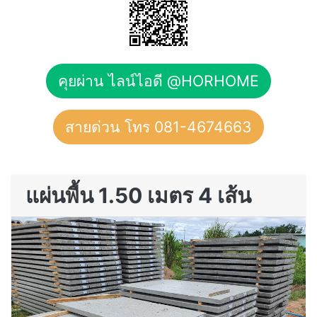
คุยผ่าน ไลน์ไอดี @HORHOME
สายด่วน โทร 081-4674663
แผ่นพื้น 1.50 เมตร 4 เส้น