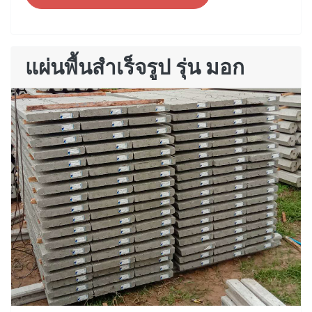
แผ่นพื้นสำเร็จรูป รุ่น มอก