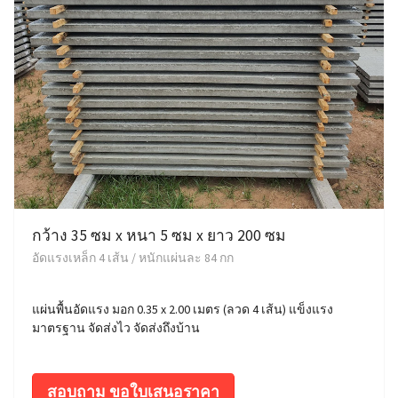
กว้าง 35 ซม x หนา 5 ซม x ยาว 200 ซม
อัดแรงเหล็ก 4 เส้น / หนักแผ่นละ 84 กก
แผ่นพื้นอัดแรง มอก 0.35 x 2.00 เมตร (ลวด 4 เส้น) แข็งแรง
มาตรฐาน จัดส่งไว จัดส่งถึงบ้าน
สอบถาม ขอใบเสนอราคา