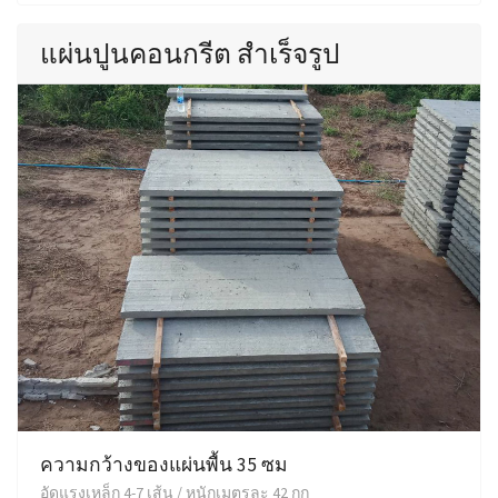
แผ่นปูนคอนกรีต สำเร็จรูป
ความกว้างของแผ่นพื้น 35 ซม
อัดแรงเหล็ก 4-7 เส้น / หนักเมตรละ 42 กก