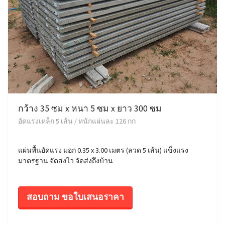
กว้าง 35 ซม x หนา 5 ซม x ยาว 300 ซม
อัดแรงเหล็ก 5 เส้น / หนักแผ่นละ 126 กก
แผ่นพื้นอัดแรง มอก 0.35 x 3.00 เมตร (ลวด 5 เส้น) แข็งแรง
มาตรฐาน จัดส่งไว จัดส่งถึงบ้าน
สอบถาม ขอใบเสนอราคา