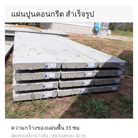
แผ่นปูนคอนกรีต สำเร็จรูป
ความกว้างของแผ่นพื้น 35 ซม
อัดแรงเหล็ก 4-7 เส้น / หนักเมตรละ 42 กก