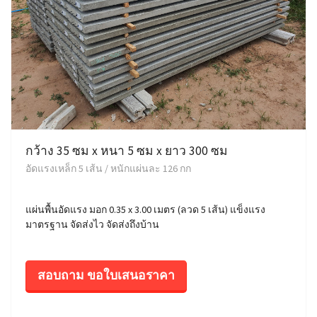
กว้าง 35 ซม x หนา 5 ซม x ยาว 300 ซม
อัดแรงเหล็ก 5 เส้น / หนักแผ่นละ 126 กก
แผ่นพื้นอัดแรง มอก 0.35 x 3.00 เมตร (ลวด 5 เส้น) แข็งแรง
มาตรฐาน จัดส่งไว จัดส่งถึงบ้าน
สอบถาม ขอใบเสนอราคา