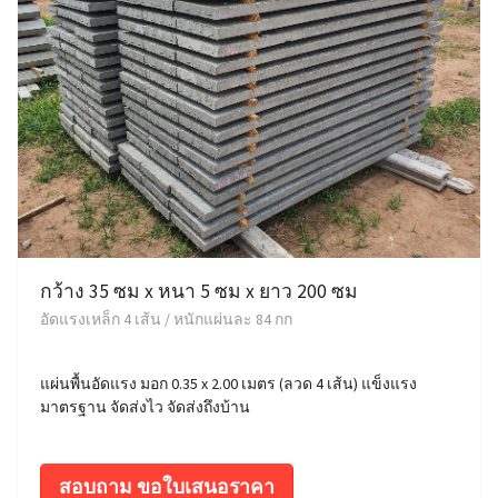
กว้าง 35 ซม x หนา 5 ซม x ยาว 200 ซม
อัดแรงเหล็ก 4 เส้น / หนักแผ่นละ 84 กก
แผ่นพื้นอัดแรง มอก 0.35 x 2.00 เมตร (ลวด 4 เส้น) แข็งแรง
มาตรฐาน จัดส่งไว จัดส่งถึงบ้าน
สอบถาม ขอใบเสนอราคา