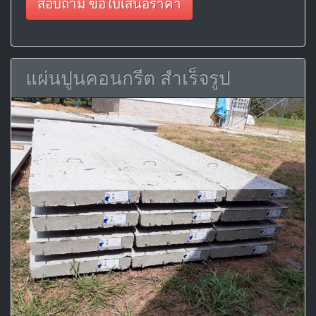
สอบถาม ขอใบเสนอราคา
แผ่นปูนคอนกรีต สำเร็จรูป