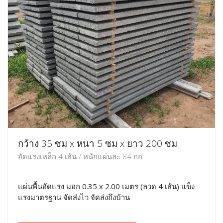
กว้าง 35 ซม x หนา 5 ซม x ยาว 200 ซม
อัดแรงเหล็ก 4 เส้น / หนักแผ่นละ 84 กก
แผ่นพื้นอัดแรง มอก 0.35 x 2.00 เมตร (ลวด 4 เส้น) แข็ง
แรงมาตรฐาน จัดส่งไว จัดส่งถึงบ้าน