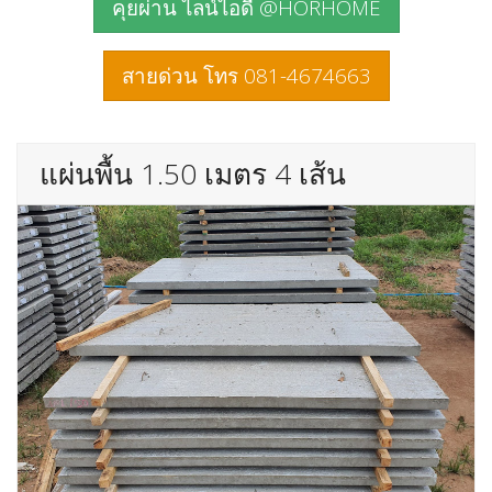
คุยผ่าน ไลน์ไอดี @HORHOME
สายด่วน โทร 081-4674663
แผ่นพื้น 1.50 เมตร 4 เส้น