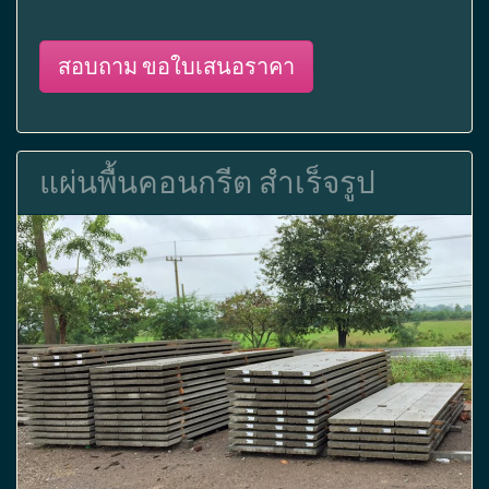
สอบถาม ขอใบเสนอราคา
แผ่นพื้นคอนกรีต สำเร็จรูป