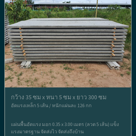
กว้าง 35 ซม x หนา 5 ซม x ยาว 300 ซม
อัดแรงเหล็ก 5 เส้น / หนักแผ่นละ 126 กก
แผ่นพื้นอัดแรง มอก 0.35 x 3.00 เมตร (ลวด 5 เส้น) แข็ง
แรงมาตรฐาน จัดส่งไว จัดส่งถึงบ้าน