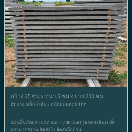
กว้าง 35 ซม x หนา 5 ซม x ยาว 200 ซม
อัดแรงเหล็ก 4 เส้น / หนักแผ่นละ 84 กก
แผ่นพื้นอัดแรง มอก 0.35 x 2.00 เมตร (ลวด 4 เส้น) แข็ง
แรงมาตรฐาน จัดส่งไว จัดส่งถึงบ้าน