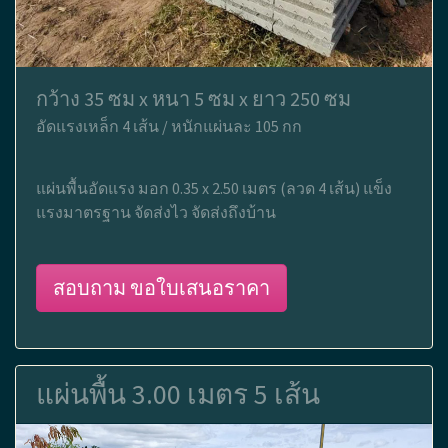
กว้าง 35 ซม x หนา 5 ซม x ยาว 250 ซม
อัดแรงเหล็ก 4 เส้น / หนักแผ่นละ 105 กก
แผ่นพื้นอัดแรง มอก 0.35 x 2.50 เมตร (ลวด 4 เส้น) แข็ง
แรงมาตรฐาน จัดส่งไว จัดส่งถึงบ้าน
สอบถาม ขอใบเสนอราคา
แผ่นพื้น 3.00 เมตร 5 เส้น