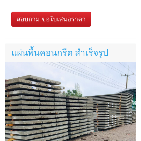
สอบถาม ขอใบเสนอราคา
แผ่นพื้นคอนกรีต สำเร็จรูป