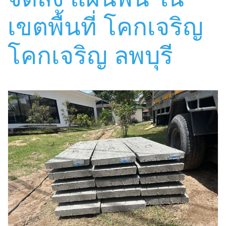
เขตพื้นที่ โคกเจริญ
โคกเจริญ ลพบุรี