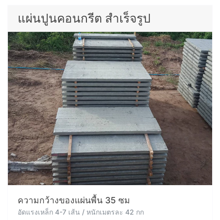
แผ่นปูนคอนกรีต สำเร็จรูป
ความกว้างของแผ่นพื้น 35 ซม
อัดแรงเหล็ก 4-7 เส้น / หนักเมตรละ 42 กก