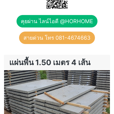
คุยผ่าน ไลน์ไอดี @HORHOME
สายด่วน โทร 081-4674663
แผ่นพื้น 1.50 เมตร 4 เส้น