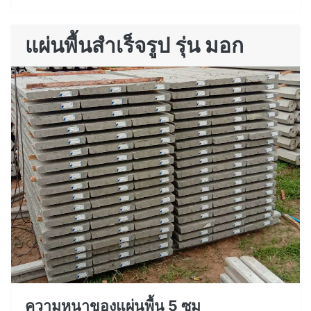
แผ่นพื้นสำเร็จรูป รุ่น มอก
ความหนาของแผ่นพื้น 5 ซม