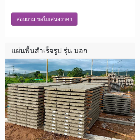
สอบถาม ขอใบเสนอราคา
แผ่นพื้นสำเร็จรูป รุ่น มอก