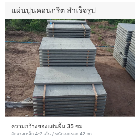
แผ่นปูนคอนกรีต สำเร็จรูป
ความกว้างของแผ่นพื้น 35 ซม
อัดแรงเหล็ก 4-7 เส้น / หนักเมตรละ 42 กก